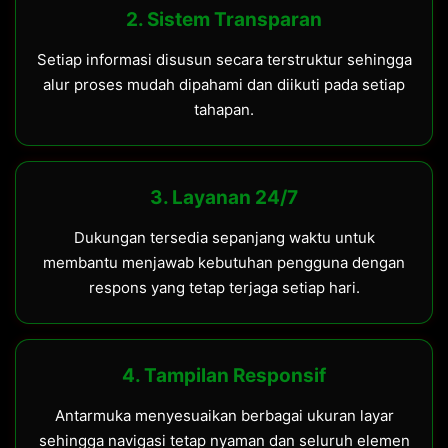
2. Sistem Transparan
Setiap informasi disusun secara terstruktur sehingga
alur proses mudah dipahami dan diikuti pada setiap
tahapan.
3. Layanan 24/7
Dukungan tersedia sepanjang waktu untuk
membantu menjawab kebutuhan pengguna dengan
respons yang tetap terjaga setiap hari.
4. Tampilan Responsif
Antarmuka menyesuaikan berbagai ukuran layar
sehingga navigasi tetap nyaman dan seluruh elemen