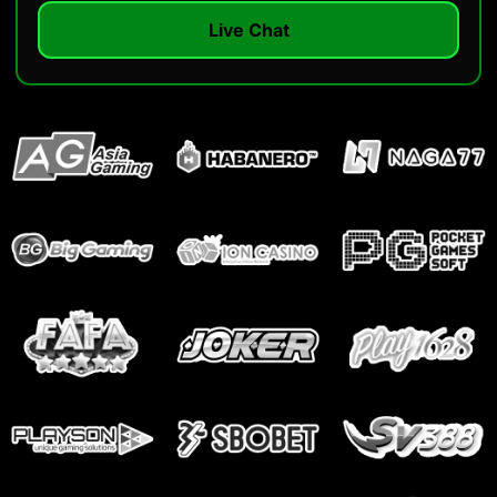
Live Chat