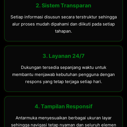
2. Sistem Transparan
Setiap informasi disusun secara terstruktur sehingga
alur proses mudah dipahami dan diikuti pada setiap
tahapan.
3. Layanan 24/7
Dukungan tersedia sepanjang waktu untuk
membantu menjawab kebutuhan pengguna dengan
respons yang tetap terjaga setiap hari.
4. Tampilan Responsif
Antarmuka menyesuaikan berbagai ukuran layar
sehingga navigasi tetap nyaman dan seluruh elemen