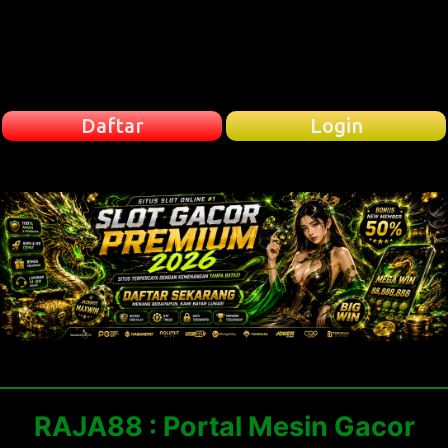
Daftar
Login
RAJA88 : Portal Mesin Gacor