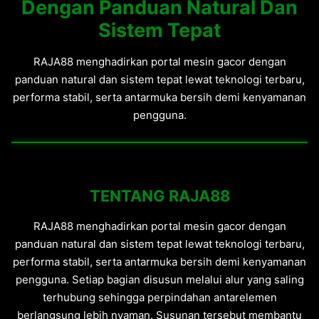
Dengan Panduan Natural Dan
Sistem Tepat
RAJA88 menghadirkan portal mesin gacor dengan
panduan natural dan sistem tepat lewat teknologi terbaru,
performa stabil, serta antarmuka bersih demi kenyamanan
pengguna.
TENTANG RAJA88
RAJA88 menghadirkan portal mesin gacor dengan
panduan natural dan sistem tepat lewat teknologi terbaru,
performa stabil, serta antarmuka bersih demi kenyamanan
pengguna. Setiap bagian disusun melalui alur yang saling
terhubung sehingga perpindahan antarelemen
berlangsung lebih nyaman. Susunan tersebut membantu