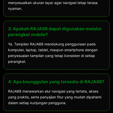
menyesuaikan ukuran layar agar navigasi tetap terasa
nyaman.
3. Apakah RAJA88 dapat digunakan melalui
perangkat mobile?
Ya. Tampilan RAJA88 mendukung penggunaan pada
komputer, laptop, tablet, maupun smartphone dengan
penyesuaian tampilan yang tetap konsisten di setiap
perangkat.
4. Apa keunggulan yang tersedia di RAJA88?
RAJA88 menawarkan alur navigasi yang tertata, akses
yang praktis, serta penyajian fitur yang mudah dipahami
dalam setiap kunjungan pengguna.