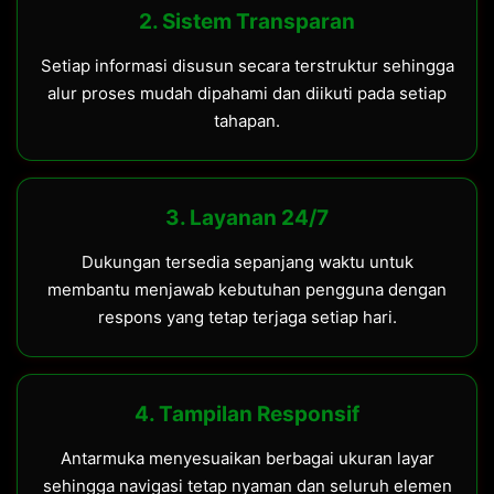
2. Sistem Transparan
Setiap informasi disusun secara terstruktur sehingga
alur proses mudah dipahami dan diikuti pada setiap
tahapan.
3. Layanan 24/7
Dukungan tersedia sepanjang waktu untuk
membantu menjawab kebutuhan pengguna dengan
respons yang tetap terjaga setiap hari.
4. Tampilan Responsif
Antarmuka menyesuaikan berbagai ukuran layar
sehingga navigasi tetap nyaman dan seluruh elemen