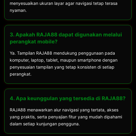
menyesuaikan ukuran layar agar navigasi tetap terasa
nyaman.
3. Apakah RAJA88 dapat digunakan melalui
perangkat mobile?
Ya. Tampilan RAJA88 mendukung penggunaan pada
komputer, laptop, tablet, maupun smartphone dengan
penyesuaian tampilan yang tetap konsisten di setiap
perangkat.
4. Apa keunggulan yang tersedia di RAJA88?
RAJA88 menawarkan alur navigasi yang tertata, akses
yang praktis, serta penyajian fitur yang mudah dipahami
dalam setiap kunjungan pengguna.