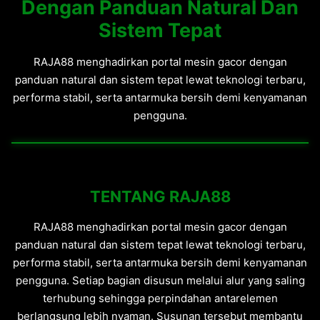
Dengan Panduan Natural Dan
Sistem Tepat
RAJA88 menghadirkan portal mesin gacor dengan
panduan natural dan sistem tepat lewat teknologi terbaru,
performa stabil, serta antarmuka bersih demi kenyamanan
pengguna.
TENTANG RAJA88
RAJA88 menghadirkan portal mesin gacor dengan
panduan natural dan sistem tepat lewat teknologi terbaru,
performa stabil, serta antarmuka bersih demi kenyamanan
pengguna. Setiap bagian disusun melalui alur yang saling
terhubung sehingga perpindahan antarelemen
berlangsung lebih nyaman. Susunan tersebut membantu