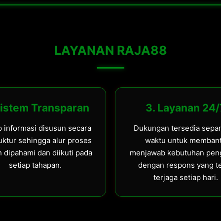
LAYANAN RAJA88
Sistem Transparan
3. Layanan 24/
p informasi disusun secara
Dukungan tersedia sepa
ruktur sehingga alur proses
waktu untuk memban
 dipahami dan diikuti pada
menjawab kebutuhan pen
setiap tahapan.
dengan respons yang t
terjaga setiap hari.