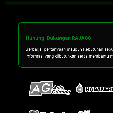
Hubungi Dukungan RAJA88
Berbagai pertanyaan maupun kebutuhan sepu
informasi yang dibutuhkan serta membantu m