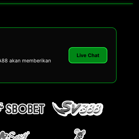
Live Chat
JA88 akan memberikan