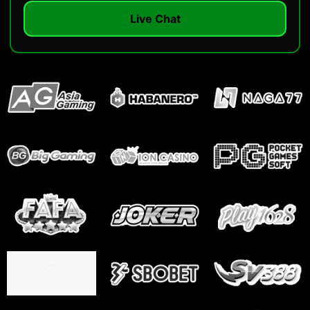
Live Chat