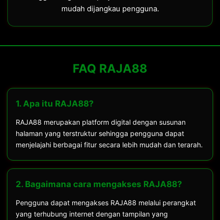
mudah dijangkau pengguna.
FAQ RAJA88
1. Apa itu RAJA88?
RAJA88 merupakan platform digital dengan susunan
halaman yang terstruktur sehingga pengguna dapat
menjelajahi berbagai fitur secara lebih mudah dan terarah.
2. Bagaimana cara mengakses RAJA88?
Pengguna dapat mengakses RAJA88 melalui perangkat
yang terhubung internet dengan tampilan yang