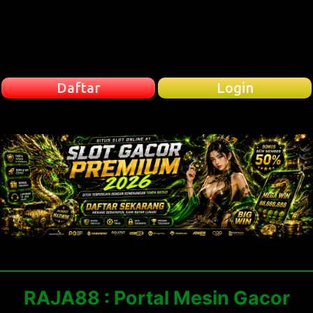
Daftar
Login
RAJA88 : Portal Mesin Gacor