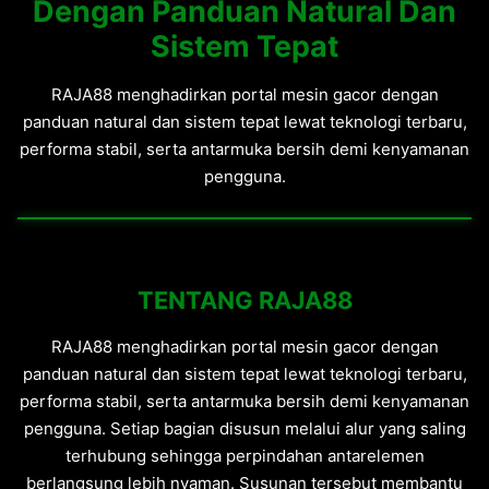
Dengan Panduan Natural Dan
Sistem Tepat
RAJA88 menghadirkan portal mesin gacor dengan
panduan natural dan sistem tepat lewat teknologi terbaru,
performa stabil, serta antarmuka bersih demi kenyamanan
pengguna.
TENTANG RAJA88
RAJA88 menghadirkan portal mesin gacor dengan
panduan natural dan sistem tepat lewat teknologi terbaru,
performa stabil, serta antarmuka bersih demi kenyamanan
pengguna. Setiap bagian disusun melalui alur yang saling
terhubung sehingga perpindahan antarelemen
berlangsung lebih nyaman. Susunan tersebut membantu